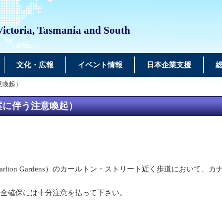
Victoria, Tasmania and South
文化・広報
イベント情報
日本企業支援
意喚起）
案に伴う注意喚起）
arlton Gardens）のカールトン・ストリート近く歩道におい
安全確保には十分注意を払って下さい。