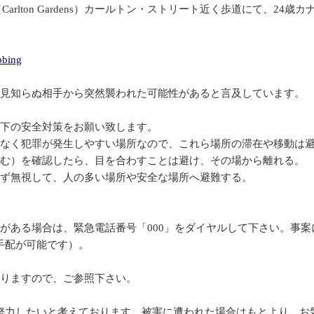
Carlton Gardens）カールトン・ストリート近く歩道にて、
bbing
は見知らぬ相手から突然襲われた可能性があると言及しています。
以下の安全対策をお願い致します。
少なく犯罪が発生しやすい場所なので、これら場所の滞在や移動は
含む）を確認したら、目を合わすことは避け、その場から離れる。
せず無視して、人の多い場所や安全な場所へ避難する。
がある場合は、緊急電話番号「000」をダイヤルして下さい。事
手配が可能です）。
おりますので、ご参照下さい。
努力したいと考えております。被害に遭われた場合はもとより、お