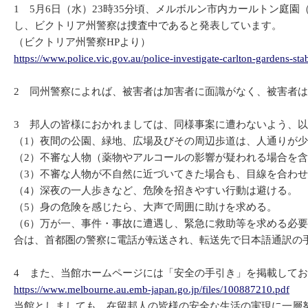
1 5月6日（水）23時35分頃、メルボルン市内カールトン庭園（
し、ビクトリア州警察は捜査中であると発表しています。
（ビクトリア州警察HPより）
https://www.police.vic.gov.au/police-investigate-carlton-gardens-sta
2 同州警察によれば、被害者は加害者に面識がなく、被害者
3 邦人の皆様におかれましては、同様事案に遭わないよう、
（1）夜間の公園、緑地、広場及びその周辺歩道は、人通りが
（2）不審な人物（薬物やアルコールの影響が疑われる場合を
（3）不審な人物が不自然に近づいてきた場合も、目線を合わ
（4）深夜の一人歩きなど、危険を招きやすい行動は避ける。
（5）身の危険を感じたら、大声で周囲に助けを求める。
（6）万が一、事件・事故に遭遇し、緊急に救助等を求める必要
合は、首都圏の警察に電話が転送され、転送先で日本語通訳の
4 また、当館ホームページには「安全の手引き」を掲載して
https://www.melbourne.au.emb-japan.go.jp/files/100887210.pdf
当館としましても、在留邦人の皆様の安全な生活の実現に一層