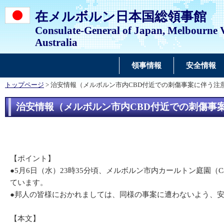
在メルボルン日本国総領事館
Consulate-General of Japan, Melbourne 
Australia
領事情報
安全情報
トップページ
> 治安情報（メルボルン市内CBD付近での刺傷事案に伴う注
治安情報（メルボルン市内CBD付近での刺傷事
【ポイント】
●5月6日（水）23時35分頃、メルボルン市内カールトン庭園（C
ています。
●邦人の皆様におかれましては、同様の事案に遭わないよう、
【本文】