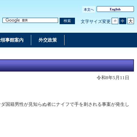
English
本文へ
大
検索
中
文字サイズ変更
小
総領事館案内
外交政策
令和8年5月11日
て、カナダ国籍男性が見知らぬ者にナイフで手を刺される事案が発生し